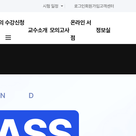
시험 일정
로그인
회원가입
고객센터
의
수강신청
온라인 서
교수소개
모의고사
정보실
점
0
결제하기