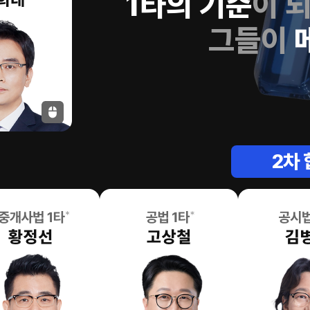
1타의 기준
이 
그들이
2차 