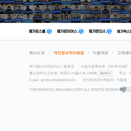
회사소개
개인정보처리방침
이용약관
고객센
메가엠디㈜대표이사 : 윤용국
사업자등록번호 : 120-86-62487
통신판매신고번호 : 제2012-서울서초-1440호
주소 :
E-mail : gooduse@megamd.co.kr
개인정보관리책임자 : 이철웅
[인
COPYRIGHT(C) MEGAMD CORP. ALL RIGHTS RESERVED.
[유효