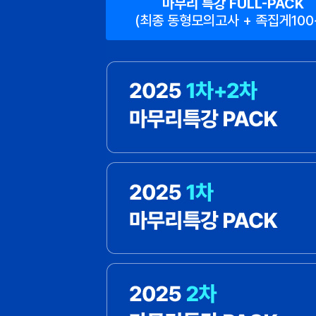
마무리 특강 FULL-PACK
(최종 동형모의고사 + 족집게100