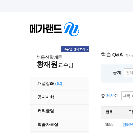
학습 Q&A
게시글
부동산학개론
황재원
교수님
공개
개설강좌
(62)
총
2059
개
공지사항
커리큘럼
번호
구
1999
인터
학습자료실