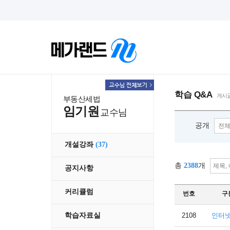
학습 Q&A
게시글
부동산세법
임기원
교수님
공개
개설강좌
(37)
총
2388
개
공지사항
커리큘럼
번호
구
2108
인터
학습자료실