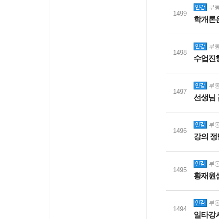
부동
1499
학개론
부동
1498
수업진행
부동
1497
선생님
부동
1496
강의 정
부동
1495
황재원
부동
1494
일타강사