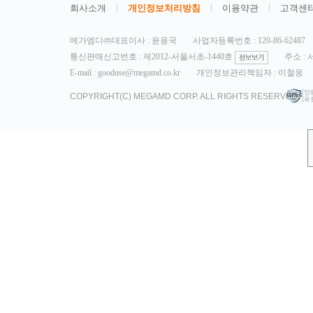
회사소개
개인정보처리방침
이용약관
고객센
메가엠디㈜대표이사 : 윤용국
사업자등록번호 : 120-86-62487
통신판매신고번호 : 제2012-서울서초-1440호
주소 :
E-mail : gooduse@megamd.co.kr
개인정보관리책임자 : 이철웅
[인
COPYRIGHT(C) MEGAMD CORP. ALL RIGHTS RESERVED.
[유효