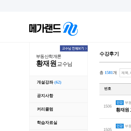
수강후기
부동산학개론
황재원
교수님
총
1581
개
개설강좌
(62)
번호
공지사항
부동
1506
커리큘럼
황재원 
학습자료실
부동
1505