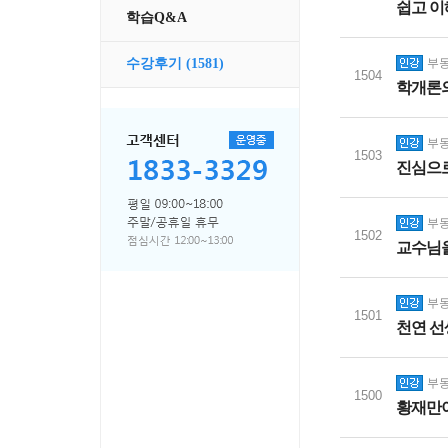
쉽고 
학습Q&A
부동
수강후기
(1581)
1504
학개론의
부동
1503
진심으로
부동
1502
교수님을
부동
1501
천연 선
부동
1500
황재만이