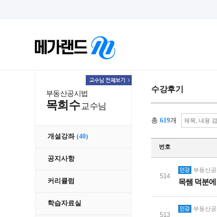
수강후기
부동산공시법
목희수
교수님
총
619
개
개설강좌
(40)
번호
공지사항
부동산공시
514
커리큘럼
목쌤 덕분에
학습자료실
부동산공시
513