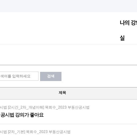
나의 강
실
검색
제목
법 [2시간_2차_개념이해] 목희수_2023 부동산공시법
 공시법 강의가 좋아요
법 [2차_기본] 목희수_2023 부동산공시법