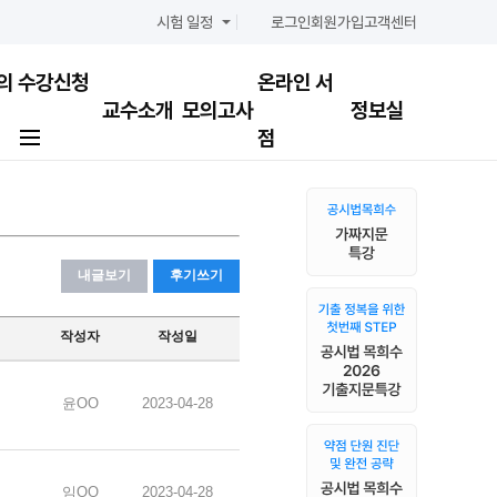
시험 일정
로그인
회원가입
고객센터
의
수강신청
온라인 서
교수소개
모의고사
정보실
점
내글보기
후기쓰기
작성자
작성일
윤OO
2023-04-28
임OO
2023-04-28