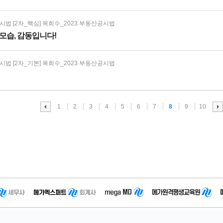
법 [2차_핵심] 목희수_2023 부동산공시법
모습, 감동입니다!
법 [2차_기본] 목희수_2023 부동산공시법
1
2
3
4
5
6
7
8
9
10