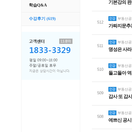
기본강의 완
학습Q&A
부동산공시
수강후기
(619)
512
가짜지문추천
부동산공시
511
명성은 사라
부동산공시
510
돌고돌아 역시
부동산공시
509
감사 또 감
부동산공시
508
에쁘신 공시