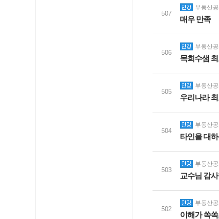
부동산공시
507
매우 만족
부동산공시
506
목희수샘 최
부동산공시
505
우리나라 최
부동산공시
504
타인을 대하
부동산공시
503
교수님 감
부동산공시
502
이해가 쏙쏙,