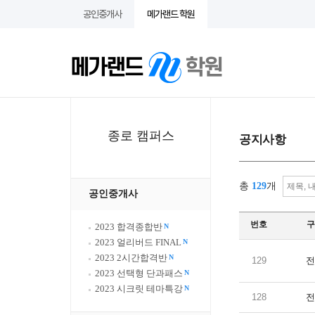
공인중개사
메가랜드 학원
종로 캠퍼스
공지사항
총
129
개
공인중개사
번호
구
2023 합격종합반
N
2023 얼리버드 FINAL
N
2023 2시간합격반
N
129
전
2023 선택형 단과패스
N
2023 시크릿 테마특강
N
128
전