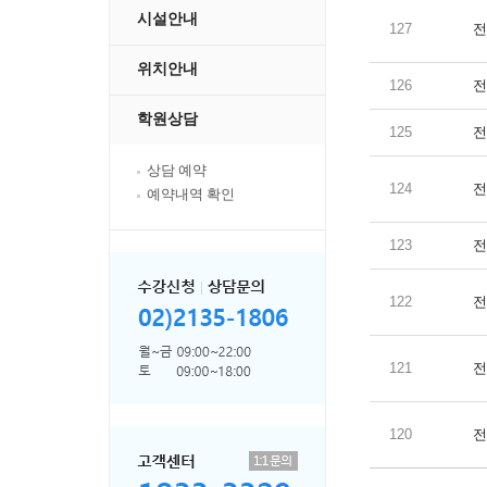
시설안내
127
전
위치안내
126
전
학원상담
125
전
상담 예약
124
전
예약내역 확인
123
전
122
전
121
전
120
전