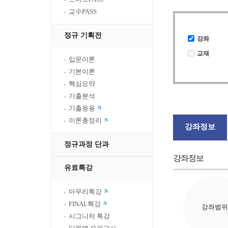
교수PASS
정규 기획전
강좌
교재
입문이론
기본이론
핵심요약
기출분석
기출응용
N
이론총정리
N
강좌정보
정규과정 단과
강좌정보
유료특강
마무리특강
N
FINAL특강
N
강좌범위
시그니처 특강