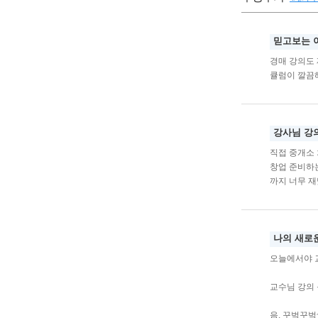
믿고보는 
경매 강의도
큘럼이 깔끔
강사님 강
직접 중개소 
창업 준비하는
까지 너무 
나의 새로
오늘에서야 교
교수님 강의
음. 꾸벅꾸벅