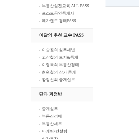
부동산실전교육 ALL-PASS
포스트공인중개사
메가랜드 경매PASS
이달의 추천 교수 PASS
이송원의 실무세법
고상철의 토지&중개
이영욱의 부동산경매
최원철의 상가 중개
황정선의 중개실무
단과 과정반
중개실무
부동산경매
부동산세무
마케팅/컨설팅
상가투자