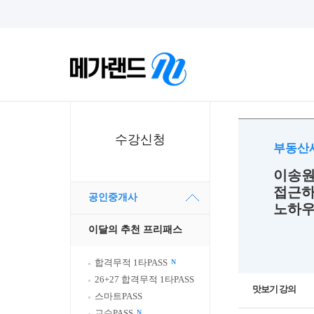
수강신청
부동산
이송원
접근하
공인중개사
노하
이달의 추천 프리패스
합격무적 1타PASS
N
26+27 합격무적 1타PASS
맛보기 강의
스마트PASS
교수PASS
N