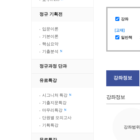
정규 기획전
강좌
입문이론
[교재]
기본이론
일반책
핵심요약
기출분석
N
정규과정 단과
강좌정보
유료특강
시그니처 특강
N
강좌정보
기출지문특강
마무리특강
N
단원별 모의고사
기획특강
강좌범위
무료특강