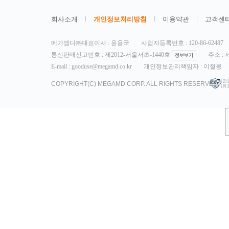
회사소개
개인정보처리방침
이용약관
고객센
메가엠디㈜대표이사 : 윤용국
사업자등록번호 : 120-86-62487
통신판매신고번호 : 제2012-서울서초-1440호
주소 :
E-mail : gooduse@megamd.co.kr
개인정보관리책임자 : 이철웅
[인
COPYRIGHT(C) MEGAMD CORP. ALL RIGHTS RESERVED.
[유효