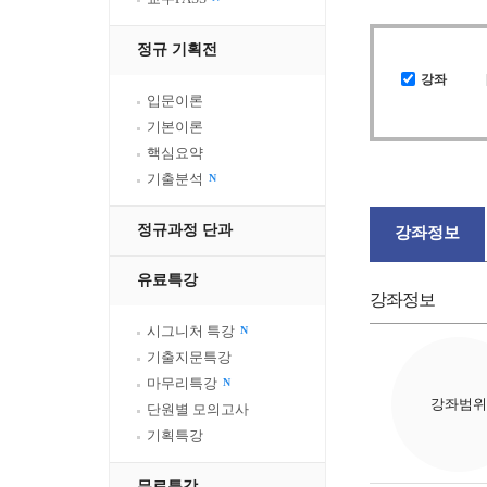
정규 기획전
강좌
입문이론
기본이론
핵심요약
기출분석
N
정규과정 단과
강좌정보
유료특강
강좌정보
시그니처 특강
N
기출지문특강
마무리특강
N
강좌범위
단원별 모의고사
기획특강
무료특강