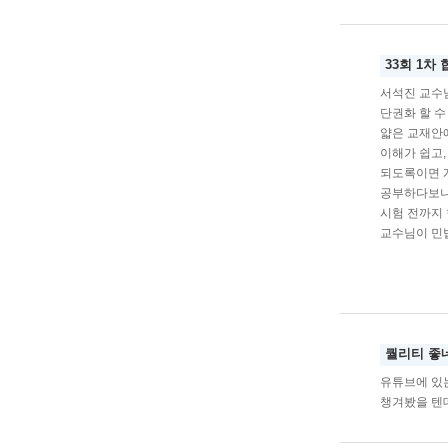
33회 1차
서석진 교수
단권화 할 수
얇은 교재안
이해가 쉽고,
되도록이면 
공부하다보니
시험 전까지 
교수님이 민
퀄리티 좋
유튜브에 있
챙겨봤을 텐