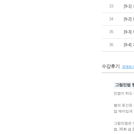
33
[9-1
34
[9-2
35
[9-3
36
[9-4
수강후기
31개의
그림민법 짱
민법이 하도
쌤의 웃긴듯 
업 재미있게
그림민법은 어
법, 35회 