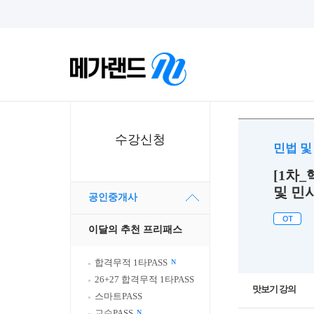
수강신청
민법 
[1차_
및 민
공인중개사
이달의 추천 프리패스
합격무적 1타PASS
N
26+27 합격무적 1타PASS
맛보기 강의
스마트PASS
교수PASS
N