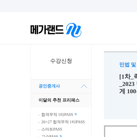
수강신청
민법 
[1차_
_202
공인중개사
게 10
이달의 추천 프리패스
합격무적 1타PASS
N
26+27 합격무적 1타PASS
스마트PASS
교수PASS
N