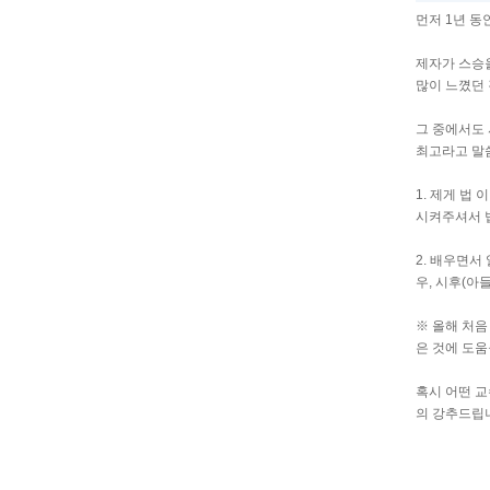
먼저 1년 동
제자가 스승
많이 느꼈던 
그 중에서도
최고라고 말씀
1. 제게 법
시켜주셔서 법
2. 배우면서
우, 시후(
※ 올해 처음
은 것에 도움
혹시 어떤 
의 강추드립