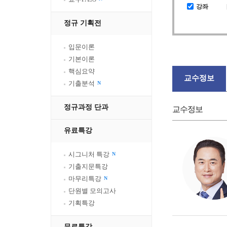
강좌
정규 기획전
입문이론
기본이론
핵심요약
교수정보
기출분석
N
정규과정 단과
교수정보
유료특강
시그니처 특강
N
기출지문특강
마무리특강
N
단원별 모의고사
기획특강
무료특강