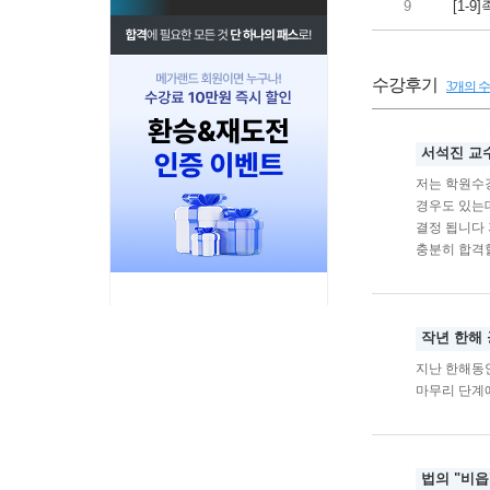
9
[1-
수강후기
3개의 
서석진 교
저는 학원수강
경우도 있는
결정 됩니다 
충분히 합격
작년 한해
지난 한해동
마무리 단계
법의 "비