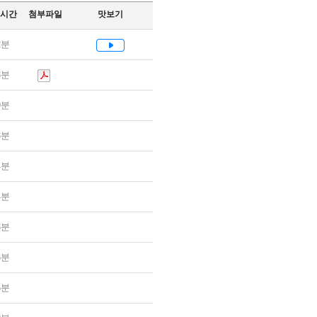
시간
첨부파일
맛보기
2분
8분
9분
3분
4분
4분
3분
6분
5분