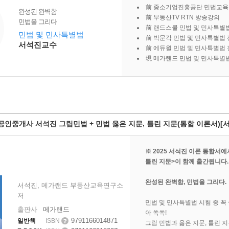
前 중소기업진흥공단 민법교육
완성된 완벽함
前 부동산TV RTN 방송강의
민법을 그리다
前 랜드스쿨 민법 및 민사특별
민법 및 민사특별법
前 박문각 민법 및 민사특별법
서석진교수
前 에듀윌 민법 및 민사특별법
現 메가랜드 민법 및 민사특별
 공인중개사 서석진 그림민법 + 민법 옳은 지문, 틀린 지문(통합 이론서)[
※ 2025 서석진 이론 통합서에
틀린 지문>이 함께 출간됩니다.
완성된 완벽함, 민법을 그리다.
서석진, 메가랜드 부동산교육연구소
저
민법 및 민사특별법 시험 중 꼭
출판사
메가랜드
아 쏙쏙!
9791166014871
일반책
ISBN
그림 민법과 옳은 지문, 틀린 