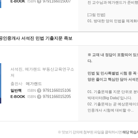
9791166015007
E-BOOK
ISBN
진 교수님과 메가랜드가 준비했
[그림 민법]
01. 방대한 양의 민법을 체계화
 공인중개사 서석진 민법 기출지문 족보
※ 교재 내 정답이 포함되어 있
다.
서석진, 메가랜드 부동산교육연구소
민법 및 민사특별법 시험 중 꼭
저
양은 줄이고 핵심만 담아 서석
출판사
메가랜드
9791166015106
일반책
ISBN
01. 기출문제를 지문 단위로 
9791166015205
E-BOOK
ISBN
빅데이터(Big Data)’입니다.
02. 기출문제는 곧 예상문제이
인중개사 시험에 대비할 수...
맛보기 강의에 첨부된 파일을 클릭하시면
해당 학습