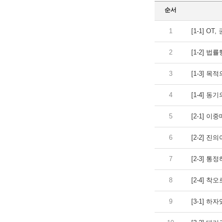
순서
1
[1-1] O
2
[1-2] 법
3
[1-3] 목
4
[1-4] 동
5
[2-1] 이
6
[2-2] 진
7
[2-3] 통정
8
[2-4] 착
9
[3-1] 하