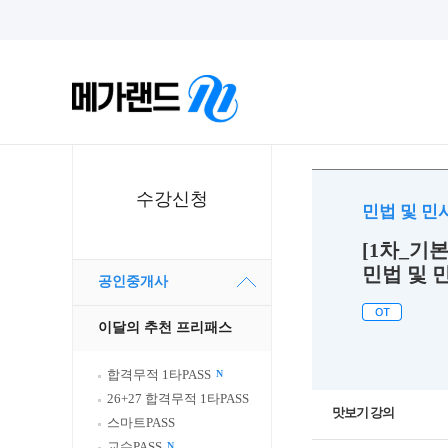
수강신청
민법 및 
[1차_기본
민법 및 
공인중개사
이달의 추천 프리패스
합격무적 1타PASS
N
26+27 합격무적 1타PASS
맛보기 강의
스마트PASS
교수PASS
N