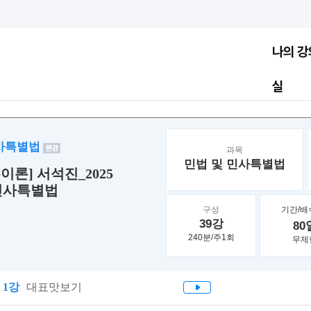
나의 강
실
민사특별법
과목
민법 및 민사특별법
이론] 서석진_2025
민사특별법
구성
기간/배
39강
80
240분/주1회
무제
1강
대표맛보기