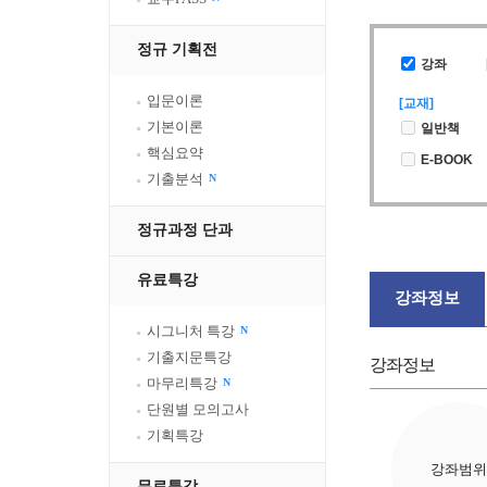
정규 기획전
강좌
입문이론
[교재]
기본이론
일반책
핵심요약
E-BOOK
기출분석
N
정규과정 단과
유료특강
강좌정보
시그니처 특강
N
기출지문특강
강좌정보
마무리특강
N
단원별 모의고사
기획특강
강좌범위
무료특강