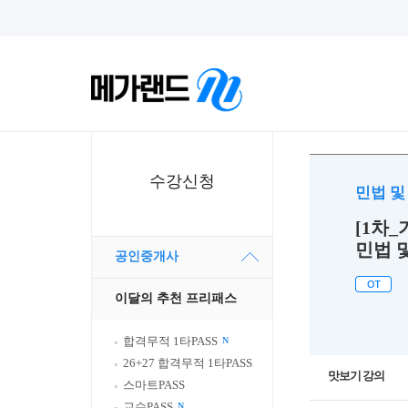
수강신청
민법 
[1차_
민법 
공인중개사
이달의 추천 프리패스
합격무적 1타PASS
N
26+27 합격무적 1타PASS
맛보기 강의
스마트PASS
교수PASS
N