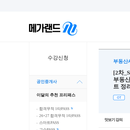
수강신청
부동산
[2차_
부동산
공인중개사
트 정리
이달의 추천 프리패스
합격무적 1타PASS
N
26+27 합격무적 1타PASS
맛보기 강의
스마트PASS
교수PASS
N