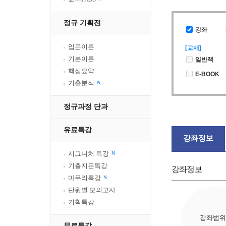
정규 기획전
강좌
입문이론
[교재]
기본이론
일반책
핵심요약
E-BOOK
기출분석
N
정규과정 단과
유료특강
강좌정보
시그니처 특강
N
기출지문특강
강좌정보
마무리특강
N
단원별 모의고사
기획특강
강좌범위
무료특강