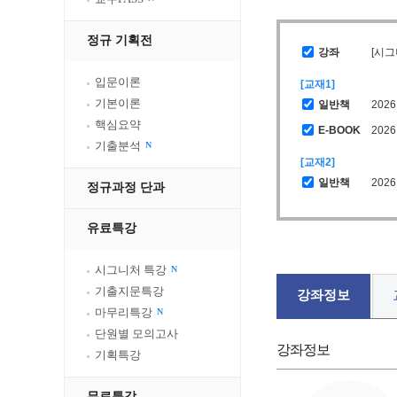
정규 기획전
강좌
입문이론
[교재1]
기본이론
일반책
핵심요약
E-BOOK
기출분석
N
[교재2]
일반책
202
정규과정 단과
유료특강
시그니처 특강
N
기출지문특강
강좌정보
마무리특강
N
단원별 모의고사
강좌정보
기획특강
무료특강