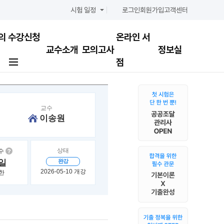
시험 일정
로그인
회원가입
고객센터
의
수강신청
온라인 서
교수소개
모의고사
정보실
점
교수
이송원
상태
수
0일
완강
2026-05-10 개강
한