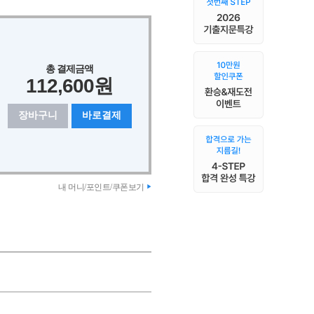
총 결제금액
112,600원
장바구니
바로결제
내 머니/포인트/쿠폰보기