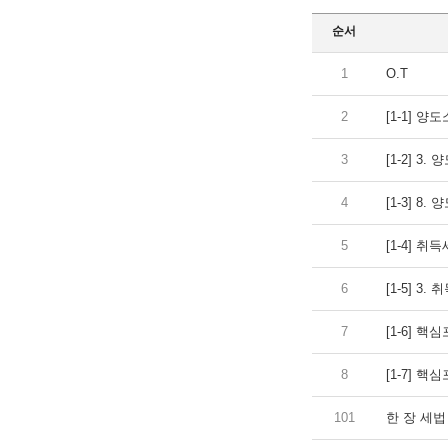
순서
1
O.T
2
[1-1] 양
3
[1-2] 3
4
[1-3] 8
5
[1-4] 취
6
[1-5] 3.
7
[1-6] 핵
8
[1-7] 핵
101
한 장 세법 [