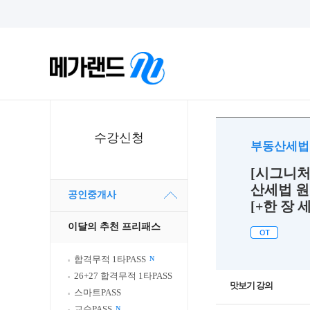
수강신청
부동산세
[시그니처]
산세법 원
공인중개사
[+한 장 
이달의 추천 프리패스
합격무적 1타PASS
N
26+27 합격무적 1타PASS
맛보기 강의
스마트PASS
교수PASS
N