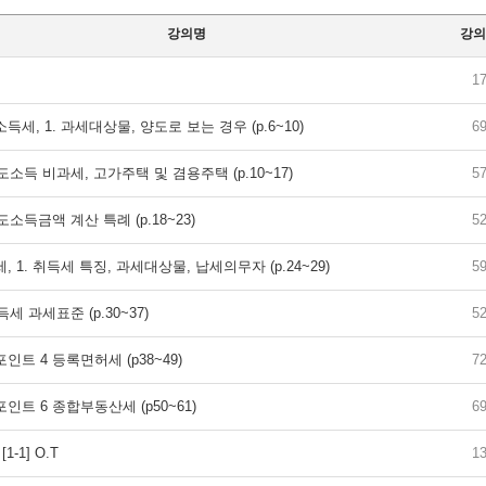
강의명
강의
1
도소득세, 1. 과세대상물, 양도로 보는 경우 (p.6~10)
6
. 양도소득 비과세, 고가주택 및 겸용주택 (p.10~17)
5
. 양도소득금액 계산 특례 (p.18~23)
5
득세, 1. 취득세 특징, 과세대상물, 납세의무자 (p.24~29)
5
 취득세 과세표준 (p.30~37)
5
심포인트 4 등록면허세 (p38~49)
7
심포인트 6 종합부동산세 (p50~61)
6
1-1] O.T
1