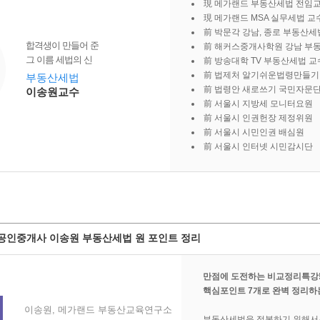
現 메가랜드 부동산세법 전임
現 메가랜드 MSA 실무세법 교
前 박문각 강남, 종로 부동산세
합격생이 만들어 준
前 해커스중개사학원 강남 부
그 이름 세법의 신
前 방송대학 TV 부동산세법 교
前 법제처 알기쉬운법령만들기
부동산세법
前 법령안 새로쓰기 국민자문
이송원교수
前 서울시 지방세 모니터요원
前 서울시 인권헌장 제정위원
前 서울시 시민인권 배심원
前 서울시 인터넷 시민감시단
 공인중개사 이송원 부동산세법 원 포인트 정리
만점에 도전하는 비교정리특강
핵심포인트 7개로 완벽 정리하
이송원, 메가랜드 부동산교육연구소
부동산세법을 정복하기 위해서는