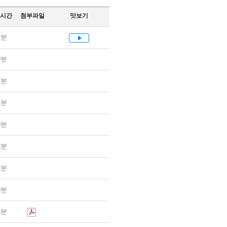
시간
첨부파일
맛보기
7분
9분
7분
2분
9분
2분
2분
9분
3분