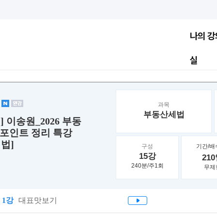
나의 강
실
법
과목
부동산세법
 이송원_2026 부동
포인트 정리 특강
세법]
구성
기간/배
15강
21
240분/주1회
무제
1강
대표맛보기