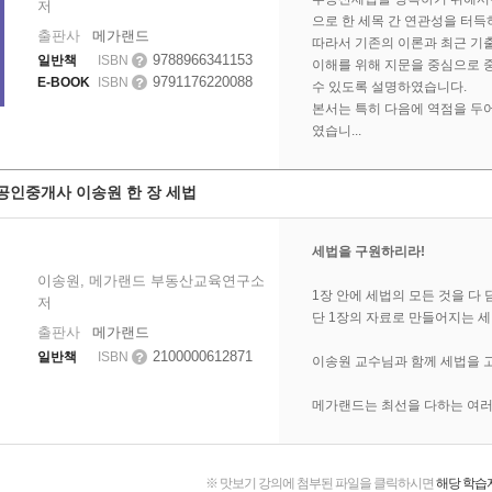
저
으로 한 세목 간 연관성을 터득
출판사
메가랜드
따라서 기존의 이론과 최근 기
9788966341153
일반책
ISBN
이해를 위해 지문을 중심으로 
9791176220088
E-BOOK
ISBN
수 있도록 설명하였습니다.
본서는 특히 다음에 역점을 두
였습니...
 공인중개사 이송원 한 장 세법
세법을 구원하리라!
이송원, 메가랜드 부동산교육연구소
1장 안에 세법의 모든 것을 다
저
단 1장의 자료로 만들어지는 세
출판사
메가랜드
2100000612871
일반책
ISBN
이송원 교수님과 함께 세법을 
메가랜드는 최선을 다하는 여러
맛보기 강의에 첨부된 파일을 클릭하시면
해당 학습