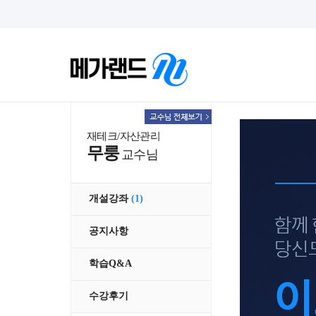
재테크/자산관리
무룽
교수님
개설강좌
(1)
공지사항
학습Q&A
수강후기