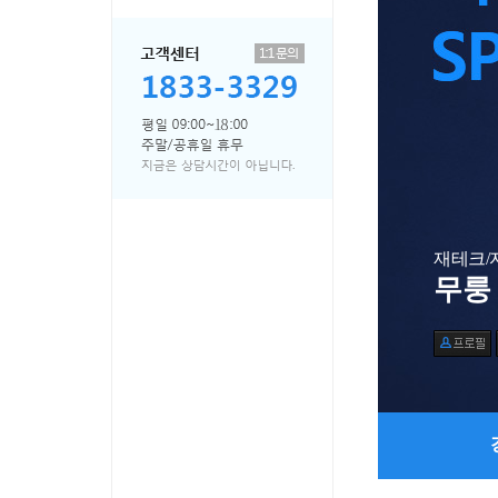
재테크/
무룽