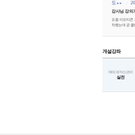
도
20
**
강사님 강의
요즘 이모티콘 
작했는데 곧 클
개설강좌
재테크/자산관리
실전