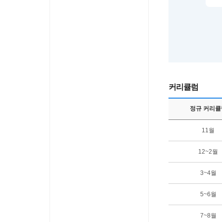
커리큘럼
정규 커리큘
11월
12~2월
3~4월
5~6월
7~8월