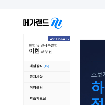
민법 및 민사특별법
이현
교수님
개설강좌
(16)
공지사항
커리큘럼
학습자료실