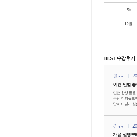
9월
10월
BEST 수강후기
권
20
**
이현 민법 
민법 항상 들을
수님 강의들으면
답이 아닐까 싶
김
20
**
개념 설명부