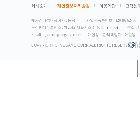
회사소개
개인정보처리방침
이용약관
고객센
메가엠디㈜대표이사 : 윤용국
사업자등록번호 : 120-86-62487
통신판매신고번호 : 제2012-서울서초-1440호
주소 :
E-mail : gooduse@megamd.co.kr
개인정보관리책임자 : 이철웅
[인
COPYRIGHT(C) MEGAMD CORP. ALL RIGHTS RESERVED.
[유효