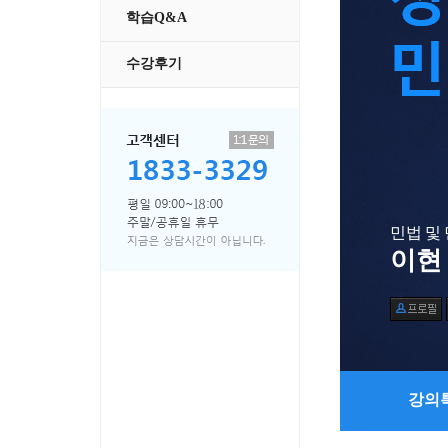
학습Q&A
수강후기
민법 및
이현
강의