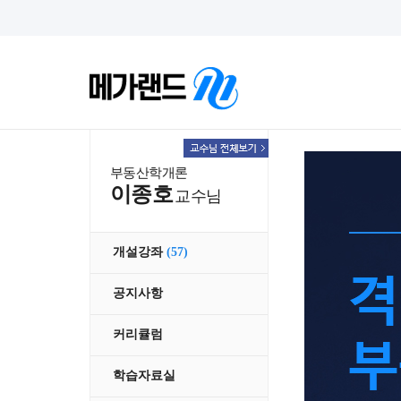
부동산학개론
이종호
교수님
개설강좌
(57)
공지사항
커리큘럼
학습자료실