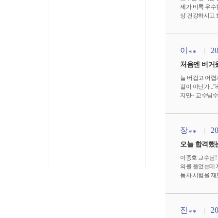
제가 비록 우수
상 건강하시고 
이
20
**
처음엔 버거
늘 버겁고 어렵
길이 아닌가..
지만~ 교수님수
가 무심코 웃음
라 생각했던 점
결과가 따라왔고
장
20
**
오늘 합격했는
이종호 교수님!
의를 들었는데 
동차 시험을 재
고 도전해 보세
진
20
**