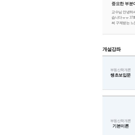
중요한 부분이
교수님 안녕하세
습니다ㅠㅠ 37
써 구제받는 느
ㅋ 강의 들은지
큼 기억이 많이
분입니다! 최고
개설강좌
부동산학개론
쌩초보입문
부동산학개론
기본이론