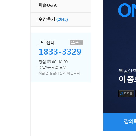
학습Q&A
수강후기
(2045)
부동산
이종
강의