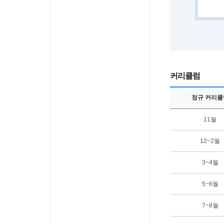
커리큘럼
정규 커리큘
11월
12~2월
3~4월
5~6월
7~8월