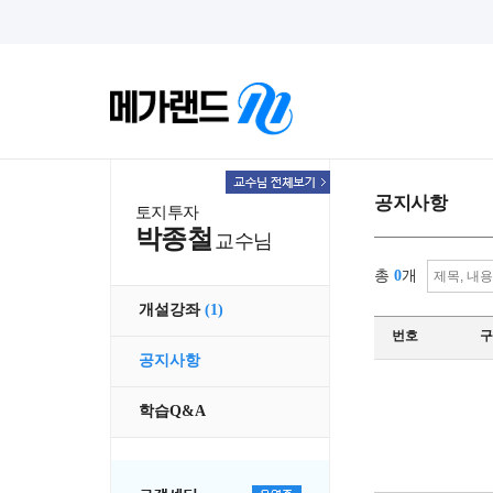
공지사항
토지투자
박종철
교수님
총
0
개
개설강좌
(1)
번호
구
공지사항
학습Q&A