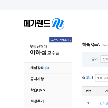
학습 Q&A
게시글
부동산경매
이하성
교수님
공개
개설강좌
(3)
총
33
개
공지사항
학습Q&A
번호
구
수강후기
33
인터