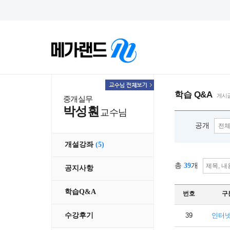
학습 Q&A
게시글
중개실무
박성훤
교수님
공개
개설강좌
(5)
총
39
개
공지사항
학습Q&A
번호
구
39
인터
수강후기