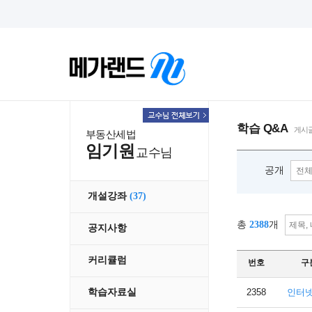
학습 Q&A
게시글
부동산세법
임기원
교수님
공개
개설강좌
(37)
총
2388
개
공지사항
커리큘럼
번호
구
2358
인터
학습자료실