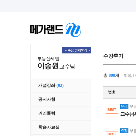
수강후기
부동산세법
이송원
교수님
총
800
개
개설강좌
(82)
번호
공지사항
부동
BEST
커리큘럼
교수님은
학습자료실
부동
BEST