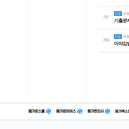
부동
787
기출문
부동
786
마약김밥