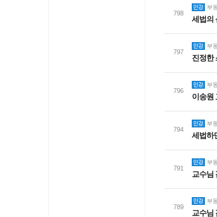
부동
798
세법의 
부동
797
진정한 
부동
796
이송원 
부동
794
세법하면
부동
791
교수님
부동
789
교수님 