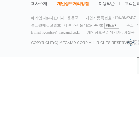
회사소개
개인정보처리방침
이용약관
고객센
메가엠디㈜대표이사 : 윤용국
사업자등록번호 : 120-86-62487
통신판매신고번호 : 제2012-서울서초-1440호
주소 :
E-mail : gooduse@megamd.co.kr
개인정보관리책임자 : 이철웅
[인
COPYRIGHT(C) MEGAMD CORP. ALL RIGHTS RESERVED.
[유효