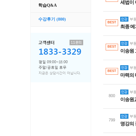
세법이 
학습Q&A
부동
수강후기
(800)
BEST
최종 메
부동
BEST
이송원 
부동
BEST
마력의 
부동
800
이송원
부동
799
명강의 